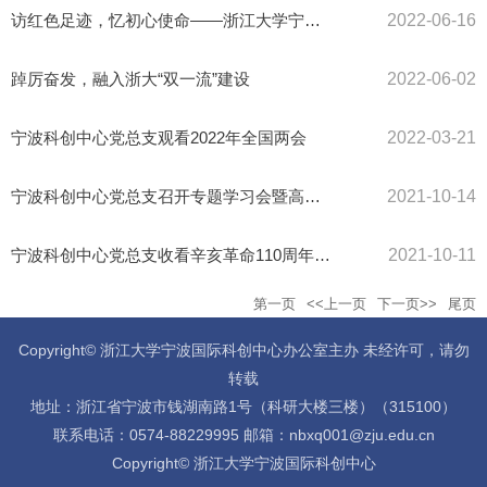
访红色足迹，忆初心使命——浙江大学宁波科创中心第一党支部开展主...
2022-06-16
踔厉奋发，融入浙大“双一流”建设
2022-06-02
宁波科创中心党总支观看2022年全国两会
2022-03-21
宁波科创中心党总支召开专题学习会暨高级职务人员综合测评会
2021-10-14
宁波科创中心党总支收看辛亥革命110周年大会直播
2021-10-11
第一页
<<上一页
下一页>>
尾页
Copyright© 浙江大学宁波国际科创中心办公室主办 未经许可，请勿
转载
地址：浙江省宁波市钱湖南路1号（科研大楼三楼）（315100）
联系电话：0574-88229995 邮箱：nbxq001@zju.edu.cn
Copyright© 浙江大学宁波国际科创中心