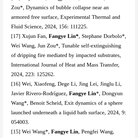
Zou*, Dynamics of bubble collapse near an
armored free surface, Experimental Thermal and
Fluid Science, 2024, 156: 111225.
[
17] Xujun Fan,
Fangye Lin*
, Stephane Dorbolo*,
Wei Wang, Jun Zou*, Tunable self-extinguishing
of dripping fire mediated by impacted substrates,
International Journal of Heat and Mass Transfer,
2024, 223: 125262.
[16] Wei, Xiaofeng, Dege Li, Jing Lei, Jinglu Li,
Javier Rivero-Rodríguez,
Fangye Lin
*, Dongyun
Wang*, Benoit Scheid, Exit dynamics of a sphere
launched underneath a liquid bath surface, 2024, 9:
054003.
[15] Wei Wang*,
Fangye Lin
, Pengfei Wang,