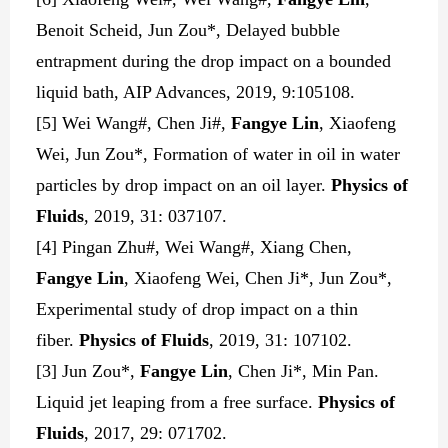
Benoit Scheid, Jun Zou*, Delayed bubble
entrapment during the drop impact on a bounded
liquid bath, AIP Advances, 2019, 9:105108.
[5] Wei Wang#, Chen Ji#,
Fangye Lin
, Xiaofeng
Wei, Jun Zou*, Formation of water in oil in water
particles by drop impact on an oil layer.
Physics of
Fluids
, 2019,
31
: 037107.
[4] Pingan Zhu#, Wei Wang#, Xiang Chen,
Fangye Lin
, Xiaofeng Wei, Chen Ji*, Jun Zou*,
Experimental study of drop impact on a thin
fiber.
Physics of Fluids
, 2019,
31
: 107102.
[3] Jun Zou*,
Fangye Lin
, Chen Ji*, Min Pan.
Liquid jet leaping from a free surface.
Physics of
Fluids
, 2017,
29
: 071702.