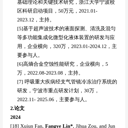
基础理论和关键技术研究，浙江大学宁波校
区科研启动项目，
5
0
万元，
202
1
.
0
1-
202
3
.12
，主持。
[
5]
基于超声波技术的液面探测、清洗及混匀
等多功能集成化微型化液体装置的研发与应
用，企业横向，
3
20
万，
2
023.01-2024.12
，主
要参与人。
[
6]
高熵合金空蚀性能研究，企业横向，
5
万，
2
022.08-2023.08
，主持。
[
7]
呼吸重大疾病经支气管镜冷冻治疗系统的
研发，宁波市重点研发计划，
3
0
万，
2
022.11- 2025.06
，主要参与人。
2.论文
2
024
[
18] Xujun Fan,
Fangye Lin*
, Jihua Zou, and Jun