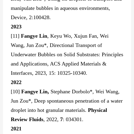
manipulate bubbles in aqueous environments,
Device, 2:100428.
2023
[11]
Fangye Lin
, Keyu Wo, Xujun Fan, Wei
Wang, Jun Zou*, Directional Transport of
Underwater Bubbles on Solid Substrates: Principles
and Applications, ACS Applied Materials &
Interfaces, 2023, 15: 10325-10340.
2
022
[10]
Fangye Lin,
Stephane Dorbolo*, Wei Wang,
Jun Zou*, Deep spontaneous penetration of a water
droplet into hot granular materials.
Physical
Review Fluids
, 2022,
7
: 034301.
2
021