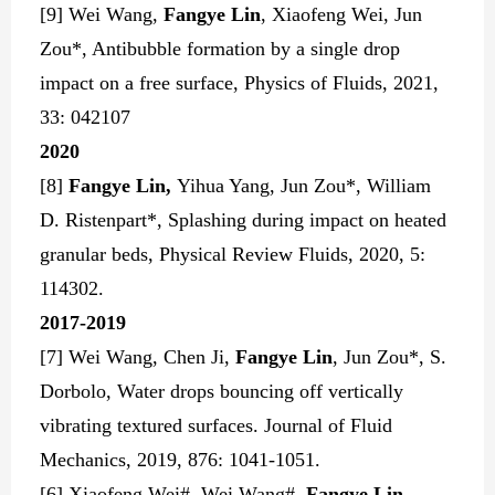
[9] Wei Wang,
Fangye Lin
, Xiaofeng Wei, Jun
Zou*, Antibubble formation by a single drop
impact on a free surface, Physics of Fluids, 2021,
33: 042107
2
020
[8]
Fangye Lin,
Yihua Yang, Jun Zou*, William
D. Ristenpart*, Splashing during impact on heated
granular beds, Physical Review Fluids, 2020, 5:
114302.
2017-
2
019
[
7] Wei Wang, Chen Ji,
Fangye Lin
, Jun Zou*, S.
Dorbolo, Water drops bouncing off vertically
vibrating textured surfaces. Journal of Fluid
Mechanics, 2019, 876: 1041-1051.
[6] Xiaofeng Wei#, Wei Wang#,
Fangye Lin
,