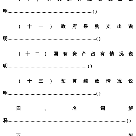
明
......................................................................( )
（十一）政府采购支出说
明
.........................................................................( )
（十二）国有资产占有情况说
明
..................................................................( )
（十三）预算绩效情况说
明
.........................................................................( )
四、名词解
释
..................................................................................................( )
五、附