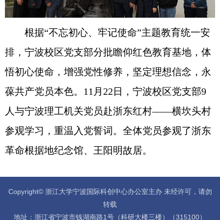
根据“不忘初心、牢记使命”主题教育统一安
排，宁波校区党支部分批瞻仰红色教育基地，体
悟初心使命，增强党性修养，坚定理想信念，永
葆共产党员本色。
11
月
22
日，宁波校区党支部
9
人与宁波理工机关党员赴浙东红村——横坎头村
参观学习，重温入党誓词。全体党员参观了浙东
革命根据地纪念馆、王阳明故居。
Copyright© 浙江大学宁波国际科创中心办公室主办 未经许可，请勿
转载
地址：浙江省宁波市钱湖南路1号（科研大楼三楼）（315100）