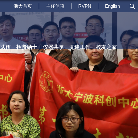
浙大首页
主任信箱
RVPN
English
资队伍
招贤纳士
仪器共享
党建工作
校友之家